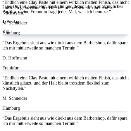
“Der Duft ist angenehm maskulin und dezent, kein aufdringliches
“Endlich eine Clay Paste mit einem wirklich matten Finish, das nicht
Parfüm, meine Freundin fragt jedes Mal, was ich benutze.”
künstlich glänzt, und der Halt bleibt trotzdem flexibel zum
Nachstylen.”
J. Becker
M. Schneider
Köln
Hamburg
“Das Ergebnis sieht aus wie direkt aus dem Barbershop, dafür spare
ich mir mittlerweile so manchen Termin.”
D. Hoffmann
Frankfurt
“Endlich eine Clay Paste mit einem wirklich matten Finish, das nicht
künstlich glänzt, und der Halt bleibt trotzdem flexibel zum
Nachstylen.”
M. Schneider
Hamburg
“Das Ergebnis sieht aus wie direkt aus dem Barbershop, dafür spare
ich mir mittlerweile so manchen Termin.”