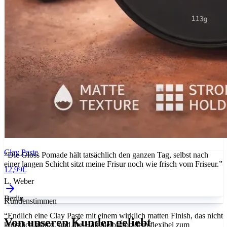
“Die Gloss Pomade hält tatsächlich den ganzen Tag, selbst nach
einer langen Schicht sitzt meine Frisur noch wie frisch vom Friseur.”
Clay Paste
L. Weber
12,99€
Berlin
“Endlich eine Clay Paste mit einem wirklich matten Finish, das nicht
Kundenstimmen
künstlich glänzt, und der Halt bleibt trotzdem flexibel zum
Nachstylen.”
Von unseren Kunden geliebt